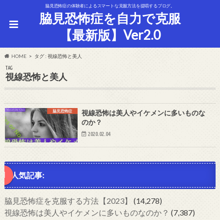
脇見恐怖症の体験者によるスマートな克服方法を提唱するブログ。
脇見恐怖症を自力で克服
【最新版】Ver2.0
HOME
タグ : 視線恐怖と美人
TAG
視線恐怖と美人
脇見恐怖症
視線恐怖は美人やイケメンに多いものな
のか？
2020.02.04
人気記事:
脇見恐怖症を克服する方法【2023】
(14,278)
視線恐怖は美人やイケメンに多いものなのか？
(7,387)