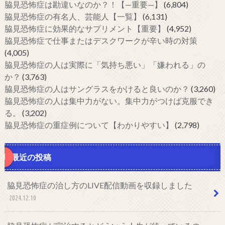
脇見恐怖症は勘違いなのか？！【—重要—】
(6,804)
脇見恐怖症の有名人、芸能人【一覧】
(6,131)
脇見恐怖症に効果的なサプリメント【重要】
(4,952)
脇見恐怖症で仕事またはデスクワークが辛い時の対策
(4,005)
脇見恐怖症の人は実際に「気持ち悪い」「嫌われる」の
か？
(3,763)
脇見恐怖症の人はサングラスをかけると良いのか？
(3,260)
脇見恐怖症の人は集中力がない。集中力がつけば克服でき
る。
(3,202)
脇見恐怖症の重症例について【わかりやすい】
(2,798)
最近の投稿
脇見恐怖症の治し方のLIVE配信動画を収録しました
2024.12.10