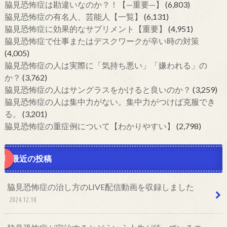
脇見恐怖症は勘違いなのか？！【—重要—】
(6,803)
脇見恐怖症の有名人、芸能人【一覧】
(6,131)
脇見恐怖症に効果的なサプリメント【重要】
(4,951)
脇見恐怖症で仕事またはデスクワークが辛い時の対策
(4,005)
脇見恐怖症の人は実際に「気持ち悪い」「嫌われる」の
か？
(3,762)
脇見恐怖症の人はサングラスをかけると良いのか？
(3,259)
脇見恐怖症の人は集中力がない。集中力がつけば克服でき
る。
(3,201)
脇見恐怖症の重症例について【わかりやすい】
(2,798)
最近の投稿
脇見恐怖症の治し方のLIVE配信動画を収録しました
2024.12.10