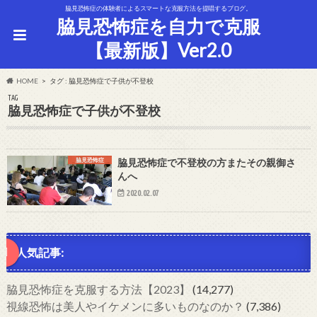
脇見恐怖症の体験者によるスマートな克服方法を提唱するブログ。
脇見恐怖症を自力で克服
【最新版】Ver2.0
HOME
タグ : 脇見恐怖症で子供が不登校
TAG
脇見恐怖症で子供が不登校
脇見恐怖症
脇見恐怖症で不登校の方またその親御さ
んへ
2020.02.07
人気記事:
脇見恐怖症を克服する方法【2023】
(14,277)
視線恐怖は美人やイケメンに多いものなのか？
(7,386)