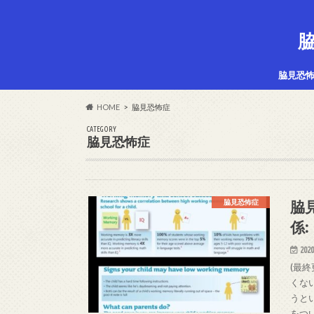
脇
脇見恐
HOME
脇見恐怖症
CATEGORY
脇見恐怖症
脇
脇見恐怖症
係:
2020
(最終
くな
うと
をつ