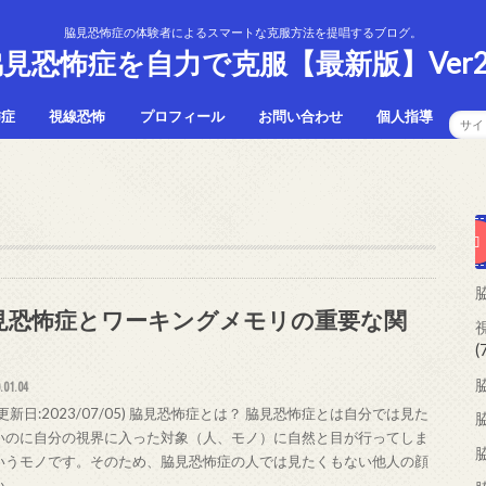
脇見恐怖症の体験者によるスマートな克服方法を提唱するブログ。
見恐怖症を自力で克服【最新版】Ver2
怖症
視線恐怖
プロフィール
お問い合わせ
個人指導
見恐怖症とワーキングメモリの重要な関
(
.01.04
更新日:2023/07/05) 脇見恐怖症とは？ 脇見恐怖症とは自分では見た
いのに自分の視界に入った対象（人、モノ）に自然と目が行ってしま
いうモノです。そのため、脇見恐怖症の人では見たくもない他人の顔
い…