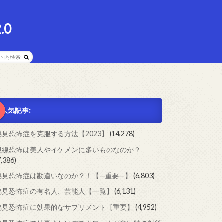
.0
人気記事:
脇見恐怖症を克服する方法【2023】
(14,278)
視線恐怖は美人やイケメンに多いものなのか？
7,386)
脇見恐怖症は勘違いなのか？！【—重要—】
(6,803)
脇見恐怖症の有名人、芸能人【一覧】
(6,131)
脇見恐怖症に効果的なサプリメント【重要】
(4,952)