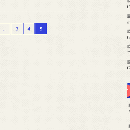
(
…
3
4
5
(
(