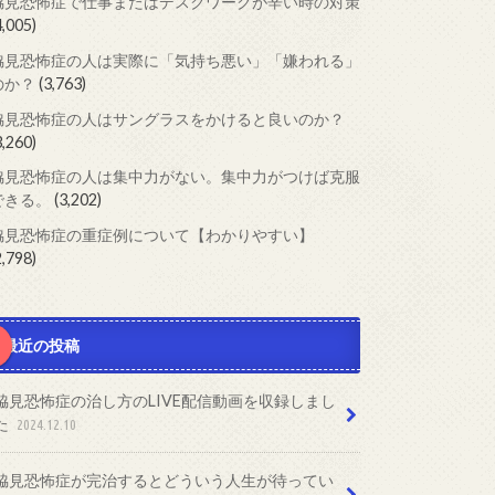
脇見恐怖症で仕事またはデスクワークが辛い時の対策
4,005)
脇見恐怖症の人は実際に「気持ち悪い」「嫌われる」
のか？
(3,763)
脇見恐怖症の人はサングラスをかけると良いのか？
3,260)
脇見恐怖症の人は集中力がない。集中力がつけば克服
できる。
(3,202)
脇見恐怖症の重症例について【わかりやすい】
2,798)
最近の投稿
脇見恐怖症の治し方のLIVE配信動画を収録しまし
た
2024.12.10
脇見恐怖症が完治するとどういう人生が待ってい